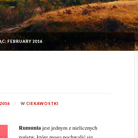
ĄC: FEBRUARY 2016
2016
W
CIEKAWOSTKI
Rumunia
jest jednym z nielicznych
państw, które mogą pochwalić się