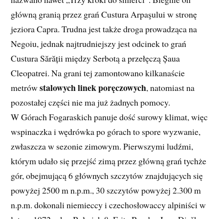
główną granią przez grań Custura Arpaşului w stronę
jeziora Capra. Trudna jest także droga prowadząca na
Negoiu, jednak najtrudniejszy jest odcinek to grań
Custura Sărății między Serbotą a przełęczą Șaua
Cleopatrei. Na grani tej zamontowano kilkanaście
stalowych linek poręczowych
metrów
, natomiast na
pozostałej części nie ma już żadnych pomocy.
W Górach Fogaraskich panuje dość surowy klimat, więc
wspinaczka i wędrówka po górach to spore wyzwanie,
zwłaszcza w sezonie zimowym. Pierwszymi ludźmi,
którym udało się przejść zimą przez główną grań tychże
gór, obejmującą 6 głównych szczytów znajdujących się
powyżej 2500 m n.p.m., 30 szczytów powyżej 2.300 m
n.p.m. dokonali niemieccy i czechosłowaccy alpiniści w