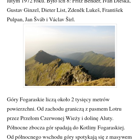
lutym 1972 roku. Było ich 8: Fritz Bender, Ivan Dieška,
Gustav Ginzel, Dieter List, Zdeněk Lukeš, František
Pulpan, Jan Šváb i Václav Širl.
Góry Fogaraskie liczą około 2 tysięcy metrów
powierzchni. Od zachodu graniczą z pasmem Lotru
przez Przełom Czerwonej Wieży i dolinę Aluty.
Północne zbocza gór spadają do Kotliny Fogaraskiej.
Od północnego wschodu góry spotykają się z masywem