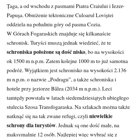
Țaga, a od wschodu z pasmami Piatra Craiului i Iezer-
Papușa. Obniżenie tektoniczne Culoarul Loviștei
oddziela na południu góry od pasma Cozia.
W Górach Fogaraskich znajduje się kilkanaście
schronisk. Turyści muszą jednak wiedzieć, że te
schroniska położone są dość nisko
, bo na wysokości
ok 1500 m n.p.m. Zatem kolejne 1000 m to już samotna
podróż. Wyjątkiem jest schronisko na wysokości 2.136
m n.p.m. o nazwie „Podragu”, a także schroniska i
hotele przy jeziorze Bâlea (2034 m n.p.m.). Leci
tamtędy powstała w latach siedemdziesiątych ubiegłego
stulecia Szosa Transfogaraska. Na szlakach można także
niewielkie
natknąć się na tak zwane refugi, czyli
schrony dla turystów
. Jednak są one dość małe, na
maksymalnie 12 osób. Najlepiej więc wybrać się z